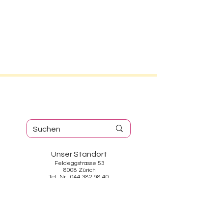
Unser Standort
Feldeggstrasse 53
8008 Zürich
Tel. Nr.: 044 382 98 40
Öffnungszeiten