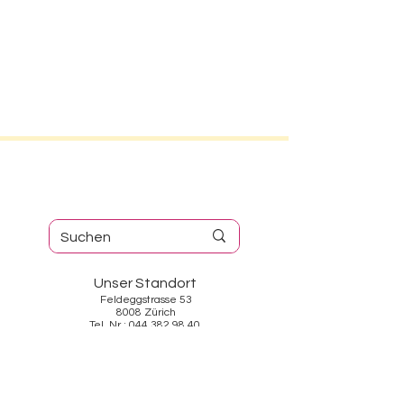
Unser Standort
Feldeggstrasse 53
8008 Zürich
Tel. Nr.: 044 382 98 40
Öffnungszeiten