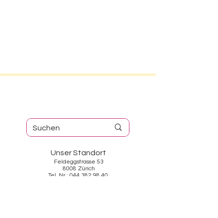
Unser Standort
Feldeggstrasse 53
8008 Zürich
Tel. Nr.: 044 382 98 40
Öffnungszeiten