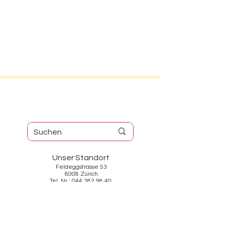
Unser Standort
Feldeggstrasse 53
8008 Zürich
Tel. Nr.: 044 382 98 40
Öffnungszeiten