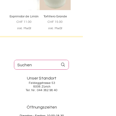
Exprimidor de Limón
Tortillero Grande
Preis
Preis
CHF 11.00
CHF 15.00
inkl. MwSt
inkl. MwSt
Unser Standort
Feldeggstrasse 53
8008 Zürich
Tel. Nr.: 044 382 98 40
Öffnungszeiten
Dienstag - Freitag: 10:00-18:30