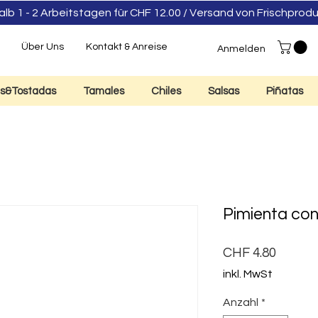
 1 - 2 Arbeitstagen für CHF 12.00 / Versand von Frischpro
e
Über Uns
Kontakt & Anreise
Anmelden
las&Tostadas
Tamales
Chiles
Salsas
Piñatas
Pimienta co
Preis
CHF 4.80
inkl. MwSt
Anzahl
*