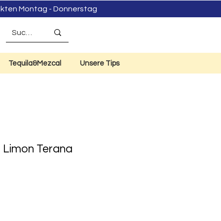
dukten Montag - Donnerstag
Tequila&Mezcal
Unsere Tips
n Limon Terana