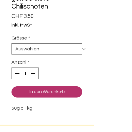
Chilischoten
Preis
CHF 3.50
inkl. MwSt
Grösse
*
Anzahl
*
In den Warenkorb
50g o 1kg