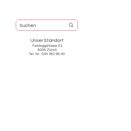
Unser Standort
Feldeggstrasse 53
8008 Zürich
Tel. Nr.: 044 382 98 40
Öffnungszeiten
Dienstag - Freitag: 10:00-18:30
Samstag: 10:00-17:00
Sonntag / Montag: geschlossen
Services
Ü
ber Uns
Kontakt
AGB
Datenschutz
Impressum