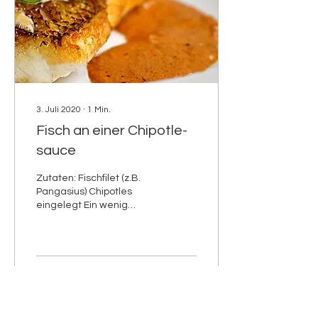
3. Juli 2020
∙
1
Min.
Fisch an einer Chipotle-
sauce
Zutaten: Fischfilet (z.B.
Pangasius) Chipotles
eingelegt Ein wenig
Zwiebel in Würfel
geschnitten 1
Knoblauchzehen
Sauerrahm Ein wenig Öl...
138
0
2