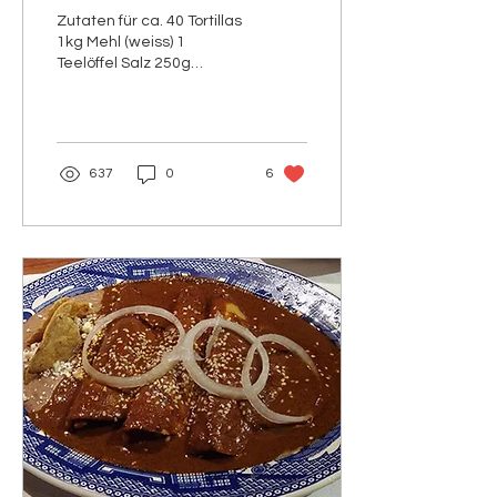
Zutaten für ca. 40 Tortillas
1kg Mehl (weiss) 1
Teelöffel Salz 250g
Pflanzenfett z.B. INCA
500ml lauwarmes Wasser
Zubereitung (1) In...
637
0
6