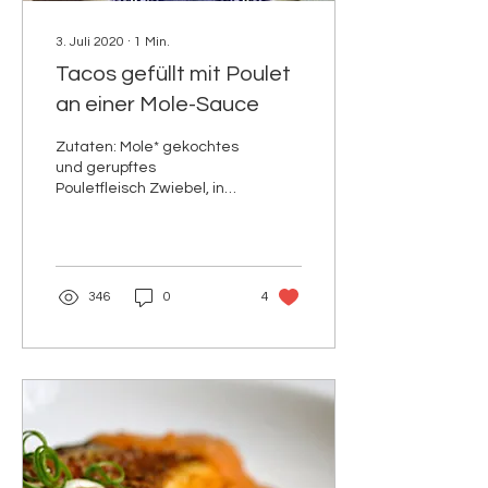
3. Juli 2020
∙
1
Min.
Tacos gefüllt mit Poulet
an einer Mole-Sauce
Zutaten: Mole* gekochtes
und gerupftes
Pouletfleisch Zwiebel, in
Würfel geschnieten
geriebener Käse* (z.B.
Cotija) Sauerrahm...
346
0
4