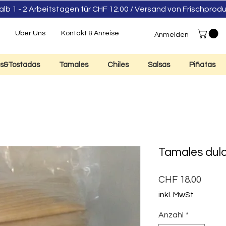
 1 - 2 Arbeitstagen für CHF 12.00 / Versand von Frischpro
e
Über Uns
Kontakt & Anreise
Anmelden
las&Tostadas
Tamales
Chiles
Salsas
Piñatas
Tamales dulce
Preis
CHF 18.00
inkl. MwSt
Anzahl
*