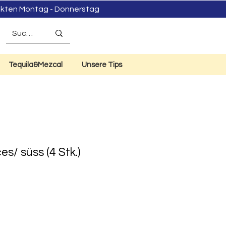
dukten Montag - Donnerstag
Tequila&Mezcal
Unsere Tips
s/ süss (4 Stk.)